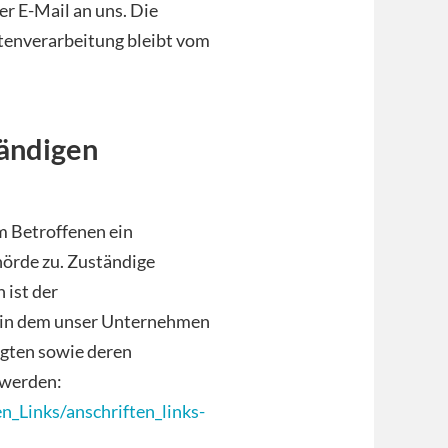
er E-Mail an uns. Die
tenverarbeitung bleibt vom
ändigen
m Betroffenen ein
örde zu. Zuständige
 ist der
 in dem unser Unternehmen
agten sowie deren
 werden:
_Links/anschriften_links-