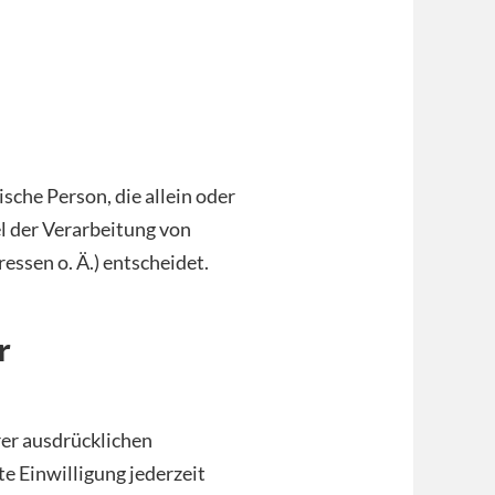
ische Person, die allein oder
l der Verarbeitung von
ssen o. Ä.) entscheidet.
r
rer ausdrücklichen
te Einwilligung jederzeit